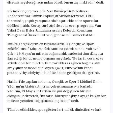
ülkemizin geleceği açısından büyük önem taşımaktadır” dedi.
Etkinlikler çerçevesinde, Van Büyükşehir Belediyesi
Konservatuvarı Müzik Topluluğu bir konser verdi. Ödül
töreninde, çeşitli yarışmalarda başarı elde eden sporcular
ödüllerini aldı. Kortej yürüyüşü ile sona eren programa, Van
Valisi Ozan Balcı, Jandarma Asayiş Kolordu Komutanı
Tümgeneral Ünsal Bulut ve diğer önemli isimler katıldı.
Muş’ta gerçekleştirilen kutlamalarda, İl Gençlik ve Spor
Müdürü Yusuf Kılıç, Atatürk Anıtı’na çelenk sundu. Vali Avni
Çakır, 19 Mayıs’ın milletin bağımsızlık iradesini tüm dünyaya
ilan ettiği bir dönem olduğunu vurguladı. “Bu tarih, cesaret ve
azimle dolu bir milletin, tüm zorluklara rağmen bağımsızlık
arayışının sembolüdür” diyen Çakır, Türkiye’nin kendi
potansiyeliyle büyüyen bir ülke haline geldiğini dile getirdi.
Hakkari’de yapılan kutlama, Gençlik ve Spor İl Müdürü Emin
Yıldırım’ın Atatürk Anıtı’na çelenk sunmasıyla başladı.
Yıldırım, 19 Mayıs’ın tarihin akışını değiştiren bir gün
olduğunu belirterek, “Bu tarih, hürriyet aşkıyla ayağa kalkan bir
milletin yeniden doğuşunun simgesidir” dedi.
Tüm bu etkinlikler, spor gösterileri, müzik dinletileri ve halk