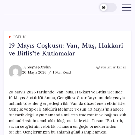
Skip
to
content
EĞITIM
19 Mayıs Coşkusu: Van, Muş, Hakkari
ve Bitlis’te Kutlamalar
19
By
Zeynep Arslan
yorumlar kapalı
Mayıs
20 Mayıs 2026
1 Min Read
Coşkusu:
Van,
Muş,
20 Mayıs 2026 tarihinde, Van, Muş, Hakkari ve Bitlis illerinde,
Hakkari
19 Mayıs Atatürk’ü Anma, Gençlik ve Spor Bayramı dolayısıyla
ve
Bitlis’te
anlamlı törenler gerçekleştirildi. Van’da düzenlenen etkinlikte,
Kutlamalar
Gençlik ve Spor İl Müdürü Mehmet Tosun, 19 Mayıs’ın sadece
için
bir tarih değil, aynı zamanda milletin iradesinin ve bağımsızlık
mücadelesinin sembolü olduğunu ifade etti. Tosun, “Bu tarih,
vatan sevgisinin ve birlik ruhunun en güçlü örneklerinden
biridir. Gençlerimizin bu anlamlı günü sahiplenmesi,