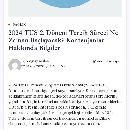
SAĞLIK
2024 TUS 2. Dönem Tercih Süreci Ne
Zaman Başlayacak? Kontenjanlar
Hakkında Bilgiler
2024
By
Zeynep Arslan
yorumlar kapalı
TUS
22 Mayıs 2026
1 Min Read
2.
Dönem
Tercih
2024 Tıpta Uzmanlık Eğitimi Giriş Sınavı (2024-TUS 2.
Süreci
Dönem) tercihleri için geri sayım sürüyor. Sınav sonuçlarının
Ne
Zaman
açıklanmasının ardından, doktor adayları branş tercihlerini
Başlayacak?
yapabilmek için tarihleri merakla bekliyor. Adaylar, tercihlerini
Kontenjanlar
ÖSYM’nin resmi internet sitesi üzerinden, T.C. kimlik
Hakkında
numarası ve aday şifreleri ile gerçekleştirebilecekler. 2024
Bilgiler
TUS 2. dönem tercih süreci hakkında en güncel bilgilere
için
ulaşmak için makalemizi takip etmeye devam edin.