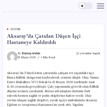
Skip
to
content
EĞITIM
Aksaray’da Çatıdan Düşen İşçi
Hastaneye Kaldırıldı
Aksaray’da
By
Zeynep Arslan
yorumlar kapalı
Çatıdan
15 Mayıs 2026
1 Min Read
Düşen
İşçi
Hastaneye
Aksaray’da 3’üncü katın çatısında çalışan 44 yaşındaki işçi
Kaldırıldı
Musa Bülbül, dengesini kaybederek zemine düştü. Olay, Yunus
için
Emre Mahallesi 7072 Sokak’ta 15 Mayıs 2026 tarihinde saat
11.30 civarında gerçekleşti. Çatı yapımında görevli olan Bülbül,
düşme sonucu yaralandı. Mesai arkadaşları durumu fark
ederek hemen sağlık ve polis ekiplerine haber verdi. Olay
yerine ulaşan sağlık ekipleri, yaralı işçiyi ambulansla Aksaray
Eğitim ve Araştırma Hastanesi’ne sevk etti. Yapılan