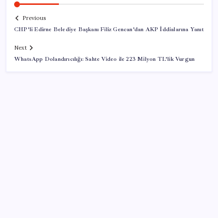
Previous
CHP’li Edirne Belediye Başkanı Filiz Gencan’dan AKP İddialarına Yanıt
Next
WhatsApp Dolandırıcılığı: Sahte Video ile 223 Milyon TL’lik Vurgun
SON YAZILAR
Mahkemeden Beyaz Saray’daki balo salonu projesine
durdurma kararı
Müze arşivinde unutulan canlılar: Herkes denizatı