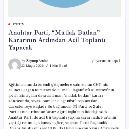
EĞITIM
Anahtar Parti, “Mutlak Butlan”
Kararının Ardından Acil Toplantı
Yapacak
Anahtar
By
Zeynep Arslan
yorumlar kapalı
Parti,
22 Mayıs 2026
1 Min Read
“Mutlak
Butlan”
Kararının
Eğitim alanında önemli gelişmelere sahne olan CHP’nin
Ardından
38’inci Olağan Kurultayı ile 21’inci Olağanüstü Kurultayı’nın
Acil
Toplantı
iptali için açılan davada alınan “mutlak butlan” kararı
Yapacak
sonrasında, siyasi partiler olağanüstü toplantılar
için
düzenlemeye başladı. Bu bağlamda, İYİ Parti ve Zafer
Partisi’nin ardından Yavuz Ağıralioğlu’nun liderliğindeki
Anahtar Parti de acil bir toplantı yapma kararı aldı. Partinin
yaptığı resmi açıklamaya göre, Anahtar Parti Başkanlık
Divanı, bu akşam saat 19.00’da Genel Başkan Yavuz Ağıralioğlu