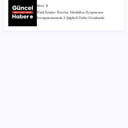
Next
Ünlü İsimler Üzerine Yürütülen Uyuşturucu
Soruşturmasında 3 Şüpheli Daha Gözaltında
SON YAZILAR
ABD’den gelen istihdam sinyali Fed hesaplarını
değiştirdi: Küresel piyasalar yarını bekliyor!
O şehirde tarihi kırılma: CHP’li belediye başkanı
kalmadı