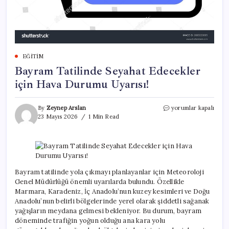
EĞITIM
Bayram Tatilinde Seyahat Edecekler
için Hava Durumu Uyarısı!
Bayram
By
Zeynep Arslan
yorumlar kapalı
Tatilinde
23 Mayıs 2026
1 Min Read
Seyahat
Edecekler
için
Hava
Durumu
Uyarısı!
Bayram tatilinde yola çıkmayı planlayanlar için Meteoroloji
için
Genel Müdürlüğü önemli uyarılarda bulundu. Özellikle
Marmara, Karadeniz, İç Anadolu’nun kuzey kesimleri ve Doğu
Anadolu’nun belirli bölgelerinde yerel olarak şiddetli sağanak
yağışların meydana gelmesi bekleniyor. Bu durum, bayram
döneminde trafiğin yoğun olduğu ana kara yolu