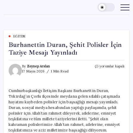
Skip
to
content
EĞITIM
Burhanettin Duran, Şehit Polisler İçin
Taziye Mesajı Yayınladı
Burhanettin
By
Zeynep Arslan
yorumlar kapalı
Duran,
17 Mayıs 2026
1 Min Read
Şehit
Polisler
İçin
Cumhurbaşkanlığı İletişim Başkanı Burhanettin Duran,
Taziye
Tekirdağ’ın Çorlu ilçesinde meydana gelen silahlı çatışmada
Mesajı
Yayınladı
hayatını kaybeden polisler için başsağlığı mesajı yayımladı.
için
Duran, sosyal medya hesabından yaptığı paylaşımda, şehit
polisler için Allah’tan rahmet dileyerek, ailelerine, emniyet
teşkilatına ve tüm millete taziyelerini iletti. “Şehit olan
kahraman polislerimize Allah’tan rahmet, ailelerine, emniyet
teşkilatımıza ve aziz milletimize başsağlığı diliyorum.