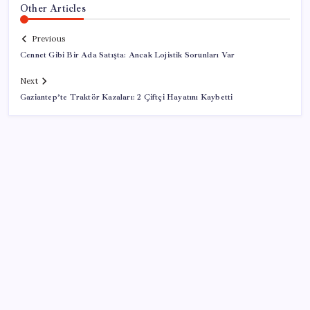
Other Articles
Previous
Cennet Gibi Bir Ada Satışta: Ancak Lojistik Sorunları Var
Next
Gaziantep’te Traktör Kazaları: 2 Çiftçi Hayatını Kaybetti
SON YAZILAR
ASELSAN, Avrupa’nın En Büyük Hava Savunma Tesisi
Oğulbey’i Geliştiriyor