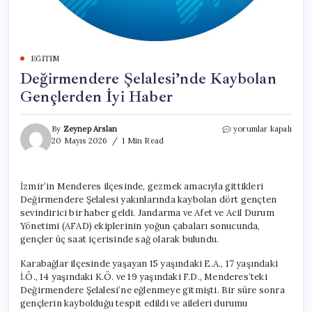
EĞITIM
Değirmendere Şelalesi’nde Kaybolan
Gençlerden İyi Haber
Değirmendere
By
Zeynep Arslan
yorumlar kapalı
Şelalesi’nde
20 Mayıs 2026
1 Min Read
Kaybolan
Gençlerden
İyi
İzmir’in Menderes ilçesinde, gezmek amacıyla gittikleri
Haber
Değirmendere Şelalesi yakınlarında kaybolan dört gençten
için
sevindirici bir haber geldi. Jandarma ve Afet ve Acil Durum
Yönetimi (AFAD) ekiplerinin yoğun çabaları sonucunda,
gençler üç saat içerisinde sağ olarak bulundu.
Karabağlar ilçesinde yaşayan 15 yaşındaki E.A., 17 yaşındaki
İ.Ö., 14 yaşındaki K.Ö. ve 19 yaşındaki F.D., Menderes’teki
Değirmendere Şelalesi’ne eğlenmeye gitmişti. Bir süre sonra
gençlerin kaybolduğu tespit edildi ve aileleri durumu