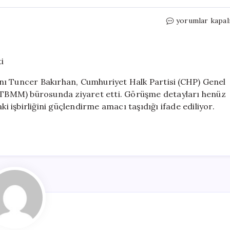
DEM
yorumlar kapal
Parti’den
Özgür
Özel’e
TBMM
Ziyareti
nı Tuncer Bakırhan, Cumhuriyet Halk Partisi (CHP) Genel
için
 (TBMM) bürosunda ziyaret etti. Görüşme detayları henüz
ki işbirliğini güçlendirme amacı taşıdığı ifade ediliyor.