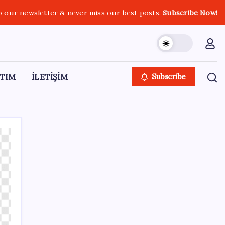
o our newsletter & never miss our best posts.
Subscribe Now!
TIM
İLETİŞİM
Subscribe
SON YAZILAR
ABD’den gelen istihdam sinyali Fed
hesaplarını değiştirdi: Küresel piyasalar