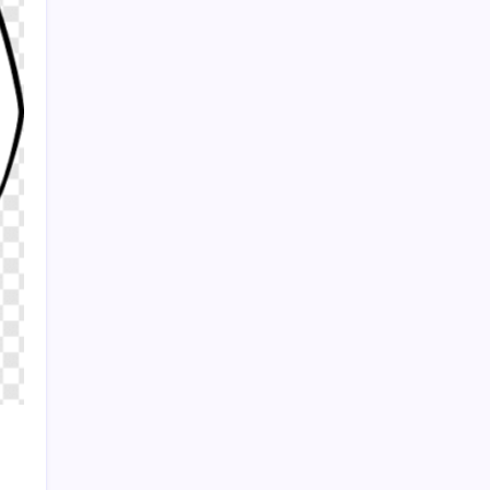
Google Pixel 11 Pro’nun Pixel Glow Özelliği
Görüntülendi
Özgür Özel’den bağış çağrısı: ‘Milletten
başka gücümüz de güvencemiz de yoktur’
Sayaç