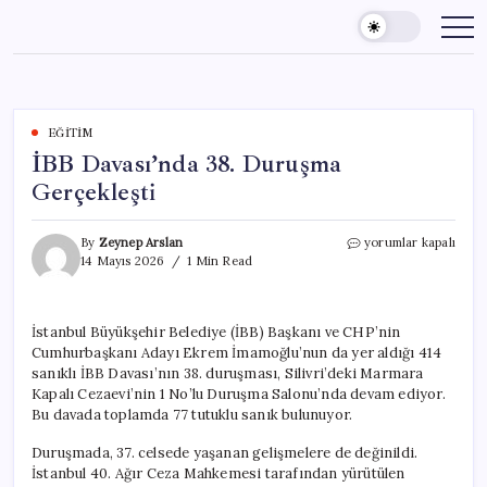
Skip
to
content
EĞITIM
İBB Davası’nda 38. Duruşma
Gerçekleşti
İBB
By
Zeynep Arslan
yorumlar kapalı
Davası’nda
14 Mayıs 2026
1 Min Read
38.
Duruşma
Gerçekleşti
İstanbul Büyükşehir Belediye (İBB) Başkanı ve CHP’nin
için
Cumhurbaşkanı Adayı Ekrem İmamoğlu’nun da yer aldığı 414
sanıklı İBB Davası’nın 38. duruşması, Silivri’deki Marmara
Kapalı Cezaevi’nin 1 No’lu Duruşma Salonu’nda devam ediyor.
Bu davada toplamda 77 tutuklu sanık bulunuyor.
Duruşmada, 37. celsede yaşanan gelişmelere de değinildi.
İstanbul 40. Ağır Ceza Mahkemesi tarafından yürütülen