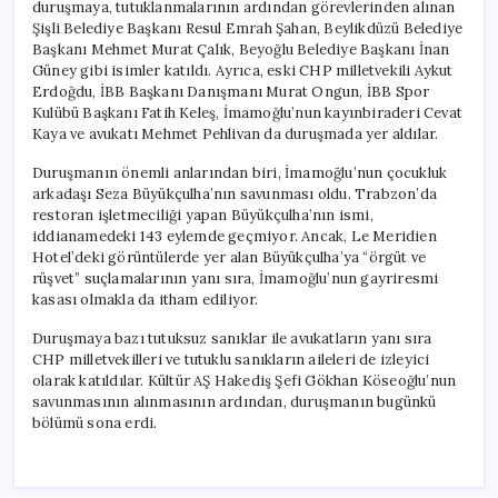
duruşmaya, tutuklanmalarının ardından görevlerinden alınan
Şişli Belediye Başkanı Resul Emrah Şahan, Beylikdüzü Belediye
Başkanı Mehmet Murat Çalık, Beyoğlu Belediye Başkanı İnan
Güney gibi isimler katıldı. Ayrıca, eski CHP milletvekili Aykut
Erdoğdu, İBB Başkanı Danışmanı Murat Ongun, İBB Spor
Kulübü Başkanı Fatih Keleş, İmamoğlu’nun kayınbiraderi Cevat
Kaya ve avukatı Mehmet Pehlivan da duruşmada yer aldılar.
Duruşmanın önemli anlarından biri, İmamoğlu’nun çocukluk
arkadaşı Seza Büyükçulha’nın savunması oldu. Trabzon’da
restoran işletmeciliği yapan Büyükçulha’nın ismi,
iddianamedeki 143 eylemde geçmiyor. Ancak, Le Meridien
Hotel’deki görüntülerde yer alan Büyükçulha’ya “örgüt ve
rüşvet” suçlamalarının yanı sıra, İmamoğlu’nun gayriresmi
kasası olmakla da itham ediliyor.
Duruşmaya bazı tutuksuz sanıklar ile avukatların yanı sıra
CHP milletvekilleri ve tutuklu sanıkların aileleri de izleyici
olarak katıldılar. Kültür AŞ Hakediş Şefi Gökhan Köseoğlu’nun
savunmasının alınmasının ardından, duruşmanın bugünkü
bölümü sona erdi.