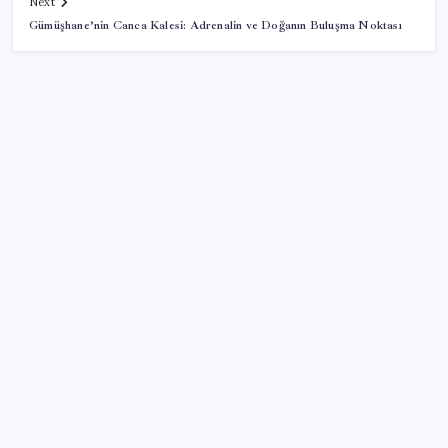
Next
Gümüşhane’nin Canca Kalesi: Adrenalin ve Doğanın Buluşma Noktası
SON YAZILAR
ABD’den gelen istihdam sinyali Fed hesaplarını
değiştirdi: Küresel piyasalar yarını bekliyor!
O şehirde tarihi kırılma: CHP’li belediye başkanı
kalmadı
YENİ Parti Eskişehir’de resmen kuruldu: Talat
Yalaz’dan ‘kale’ vurgusu