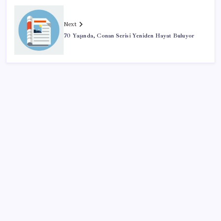
Next
70 Yaşında, Conan Serisi Yeniden Hayat Buluyor
SON YAZILAR
ASELSAN, Avrupa’nın En Büyük Hava Savunma Tesisi
Oğulbey’i Geliştiriyor
Katlanabilir telefonda incelik yarışı kızıştı: HONOR
Magic V6 Türkiye’de