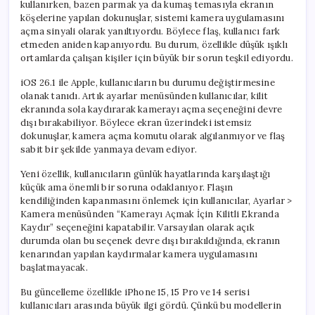
kullanırken, bazen parmak ya da kumaş temasıyla ekranın
köşelerine yapılan dokunuşlar, sistemi kamera uygulamasını
açma sinyali olarak yanıltıyordu. Böylece flaş, kullanıcı fark
etmeden aniden kapanıyordu. Bu durum, özellikle düşük ışıklı
ortamlarda çalışan kişiler için büyük bir sorun teşkil ediyordu.
iOS 26.1 ile Apple, kullanıcıların bu durumu değiştirmesine
olanak tanıdı. Artık ayarlar menüsünden kullanıcılar, kilit
ekranında sola kaydırarak kamerayı açma seçeneğini devre
dışı bırakabiliyor. Böylece ekran üzerindeki istemsiz
dokunuşlar, kamera açma komutu olarak algılanmıyor ve flaş
sabit bir şekilde yanmaya devam ediyor.
Yeni özellik, kullanıcıların günlük hayatlarında karşılaştığı
küçük ama önemli bir soruna odaklanıyor. Flaşın
kendiliğinden kapanmasını önlemek için kullanıcılar, Ayarlar >
Kamera menüsünden “Kamerayı Açmak İçin Kilitli Ekranda
Kaydır” seçeneğini kapatabilir. Varsayılan olarak açık
durumda olan bu seçenek devre dışı bırakıldığında, ekranın
kenarından yapılan kaydırmalar kamera uygulamasını
başlatmayacak.
Bu güncelleme özellikle iPhone 15, 15 Pro ve 14 serisi
kullanıcıları arasında büyük ilgi gördü. Çünkü bu modellerin