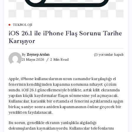
TEKNOLOJI
iOS 26.1 ile iPhone Flaş Sorunu Tarihe
Karışıyor
iOS
By
Zeynep Arslan
yorumlar kapalı
26.1
21 Mayıs 2026
2 Min Read
ile
iPhone
Flaş
Apple, iPhone kullanıcılarının uzun zamandır karşılaştığı el
Sorunu
fenerinin kendiliğinden kapanma sorununa nihayet çözüm
Tarihe
Karışıyor
sundu. iOS 26.1 güncellemesiyle birlikte, artık kilit ekranında
için
yapılan küçük kaydırmalar flaşın sönmesine yol açmayacak.
Kullanıcılar, karanlık bir ortamda el fenerini açtıklarında ışığın
birkaç saniye sonra aniden kapanmasının önüne geçecek bir
yenilikten faydalanacak.
Bu sorun, genellikle ekranın yanlışlıkla algıladığı
dokunuşlardan kaynaklanıyordu. Kullanıcılar telefonlarını