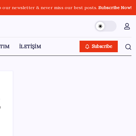
o our newsletter & never miss our best posts.
Subscribe Now!
TIM
İLETİŞİM
Subscribe
ı
SON YAZILAR
ABD’den gelen istihdam sinyali Fed
hesaplarını değiştirdi: Küresel piyasalar