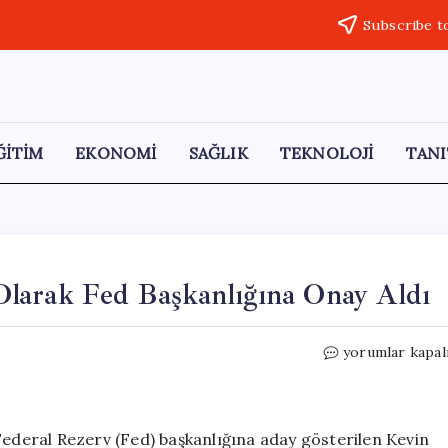
Subscribe t
ĞİTİM
EKONOMİ
SAĞLIK
TEKNOLOJİ
TANI
larak Fed Başkanlığına Onay Aldı
Kevin
yorumlar kapal
Warsh,
Trump’ın
Adayı
Olarak
deral Rezerv (Fed) başkanlığına aday gösterilen Kevin