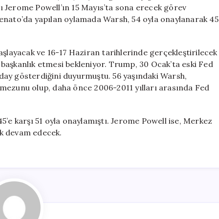
Fed
ı Jerome Powell’ın 15 Mayıs’ta sona erecek görev
Başkanlığına
Senato’da yapılan oylamada Warsh, 54 oyla onaylanarak 45
Onay
Aldı
için
aşlayacak ve 16-17 Haziran tarihlerinde gerçekleştirilecek
başkanlık etmesi bekleniyor. Trump, 30 Ocak’ta eski Fed
day gösterdiğini duyurmuştu. 56 yaşındaki Warsh,
 mezunu olup, daha önce 2006-2011 yılları arasında Fed
5’e karşı 51 oyla onaylamıştı. Jerome Powell ise, Merkez
ak devam edecek.