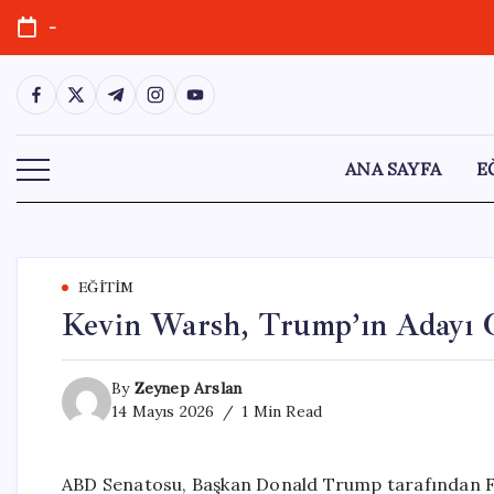
Skip
-
to
content
https://www.facebook.com/
https://twitter.com/
https://t.me/
https://www.instagram.com/
https://youtube.com/
ANA SAYFA
E
EĞITIM
Kevin Warsh, Trump’ın Adayı O
By
Zeynep Arslan
14 Mayıs 2026
1 Min Read
ABD Senatosu, Başkan Donald Trump tarafından Fe