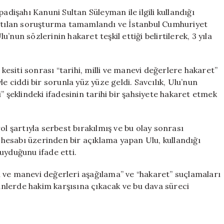
Sultan
işahı Kanuni Sultan Süleyman ile ilgili kullandığı
Süleyman
latılan soruşturma tamamlandı ve İstanbul Cumhuriyet
‘şakası’
nun sözlerinin hakaret teşkil ettiği belirtilerek, 3 yıla
nedeniyle
3
yıl
siti sonrası “tarihi, milli ve manevi değerlere hakaret”
hapis
e ciddi bir sorunla yüz yüze geldi. Savcılık, Ulu’nun
cezasıyla
” şeklindeki ifadesinin tarihi bir şahsiyete hakaret etmek
karşı
karşıya!
için
ol şartıyla serbest bırakılmış ve bu olay sonrası
hesabı üzerinden bir açıklama yapan Ulu, kullandığı
uyduğunu ifade etti.
 ve manevi değerleri aşağılama” ve “hakaret” suçlamaları
nlerde hakim karşısına çıkacak ve bu dava süreci