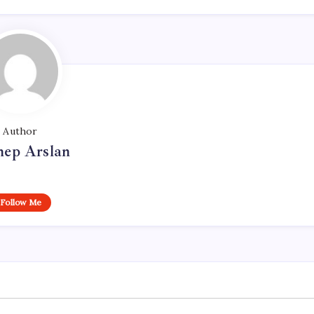
Author
nep Arslan
Follow Me