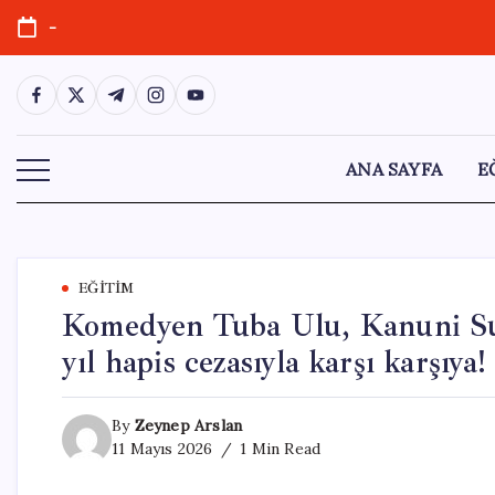
Skip
-
to
content
https://www.facebook.com/
https://twitter.com/
https://t.me/
https://www.instagram.com/
https://youtube.com/
ANA SAYFA
E
EĞITIM
Komedyen Tuba Ulu, Kanuni Sul
yıl hapis cezasıyla karşı karşıya!
By
Zeynep Arslan
11 Mayıs 2026
1 Min Read