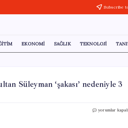
Subscribe t
ĞİTİM
EKONOMİ
SAĞLIK
TEKNOLOJİ
TANI
tan Süleyman ‘şakası’ nedeniyle 3
Komedyen
yorumlar kapal
Tuba
Ulu,
Kanuni