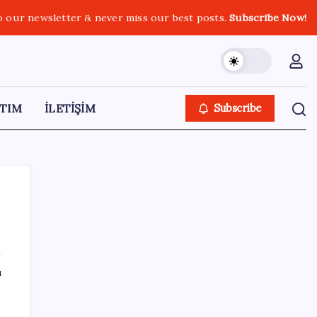
o our newsletter & never miss our best posts.
Subscribe Now!
TIM
İLETİŞİM
Subscribe
SON YAZILAR
ı
Meta’ya çocuk güvenliği davasında 567
milyon dolar ceza