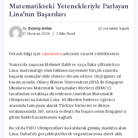
Matematikteki Yetenekleriyle Parlayan
Lina’nın Başarıları
Matematikteki
By
Zeynep Arslan
yorumlar kapalı
Yetenekleriyle
17 Haziran 2026
2 Min Read
Parlayan
Lina’nın
Başarıları
Detaylı bilgi için
casinoviva
adresini ziyaret edebilirsiniz.
için
Yomra’da yaşayan Mehmet Salih ve Ayça Saka çiftinin kızı
Lina, matematiğe olan tutkusu sayesinde birçok sınavda
başarılı sonuçlar elde etmeye devam ediyor. Geçtiğimiz yıl
kasım ayında, Güney Illinois Üniversitesi (SIU) ile Singapur
Uluslararası Matematik Yarışmaları Merkezi (SIMCC)
tarafından ortaklaşa düzenlenen Amerikan Matematik
Olimpiyatı’na katılan Lina, 40 ülkeden binlerce öğrenci
arasında tam puan alarak Türkiye birincisi ve dünya
sıralamasında 310. sıraya yerleşti. Bu başarı onun Singapur’a
gitme hakkı kazanmasını sağladı.
Bu yıl da FISO Olimpiyatları’na katılarak gümüş madalya alan
Lina, Dubai’de gerçekleştirilecek organizasyona davet aldı.