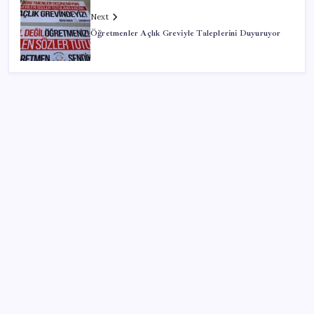
Next
Öğretmenler Açlık Greviyle Taleplerini Duyuruyor
SON YAZILAR
Mahkemeden Beyaz Saray’daki balo salonu projesine
durdurma kararı
Müze arşivinde unutulan canlılar: Herkes denizatı
sanıyordu ama…