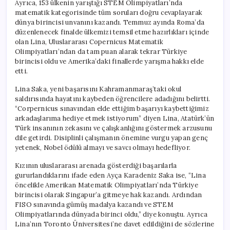
Ayrıca, 153 ülkenin yarıştığı STEM Olimpiyatları’nda
matematik kategorisinde tüm soruları doğru cevaplayarak
dünya birincisi unvanını kazandı. Temmuz ayında Roma’da
düzenlenecek finalde ülkemizi temsil etme hazırlıkları içinde
olan Lina, Uluslararası Copernicus Matematik
Olimpiyatları’ndan da tam puan alarak tekrar Türkiye
birincisi oldu ve Amerika’daki finallerde yarışma hakkı elde
etti.
Lina Saka, yeni başarısını Kahramanmaraş’taki okul
saldırısında hayatını kaybeden öğrencilere adadığını belirtti.
“Corpernicus sınavından elde ettiğim başarıyı kaybettiğimiz
arkadaşlarıma hediye etmek istiyorum” diyen Lina, Atatürk’ün
Türk insanının zekasını ve çalışkanlığını göstermek arzusunu
dile getirdi. Disiplinli çalışmanın önemine vurgu yapan genç
yetenek, Nobel ödülü almayı ve savcı olmayı hedefliyor.
Kızının uluslararası arenada gösterdiği başarılarla
gururlandıklarını ifade eden Ayça Karadeniz Saka ise, “Lina
öncelikle Amerikan Matematik Olimpiyatları’nda Türkiye
birincisi olarak Singapur’a gitmeye hak kazandı. Ardından
FISO sınavında gümüş madalya kazandı ve STEM
Olimpiyatlarında dünyada birinci oldu,” diye konuştu. Ayrıca
Lina’nın Toronto Üniversitesi’ne davet edildiğini de sözlerine