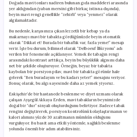
Doğada mavi tonları nadiren bulunan gıda maddeleri arasında
yer aldığından (yaban mersini gibi birkaç istisna dışında),
beyin mavi rengi genellikle “zehirli” veya “yenmez” olarak
algılamaktadır.
Bu nedenle, karşısınıza çıkan lezzetli bir kebap ya da
makarnayı mavi bir tabakta gördüğünüzde beyin otomatik
olarak “Dikkat et! Burada bir tuhaflık var, fazla yeme!” mesajı
verir. İşte bu durum, bilimsel olarak “Delboeuf İllüzyonu” adı
verilen bir fenomenle açıklanıyor. Yemek ile tabağın rengi
arasındaki kontrast arttıkça, beyin bu büyüklük algısını daha
net bir şekilde oluşturuyor. Örneğin, beyaz bir tabakta
kaybolan bir porsiyon pilav, mavi bir tabakta görünür hale
gelerek “Ben buradayım ve bu kadarı yeter!” mesajını veriyor.
Sonuç olarak, bu algı sayesinde daha az yemek yiyoruz.
Eskişehir’de bir hastanede beslenme ve diyet uzmanı olarak
çalışan Ayşegül Akkaya Erden, mavi tabakların beynimizde
doğal bir “dur” sinyali oluşturduğunu belirtiyor. Sadece tabak
rengini değiştirerek, porsiyon kontrolünü kolaylaştırmanın ve
kalori alımını yüzde 30 azaltmanın mümkün olduğunu
vurguluyor. Bu basit ama etkili yöntemle, sağlıklı beslenme
yolunda önemli bir adım atabilirsiniz.