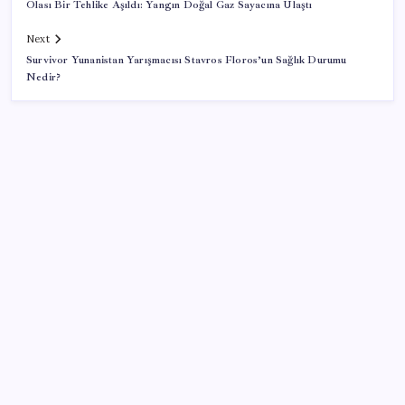
Olası Bir Tehlike Aşıldı: Yangın Doğal Gaz Sayacına Ulaştı
Next
Survivor Yunanistan Yarışmacısı Stavros Floros’un Sağlık Durumu
Nedir?
SON YAZILAR
ABD’den gelen istihdam sinyali Fed hesaplarını
değiştirdi: Küresel piyasalar yarını bekliyor!
O şehirde tarihi kırılma: CHP’li belediye başkanı
kalmadı