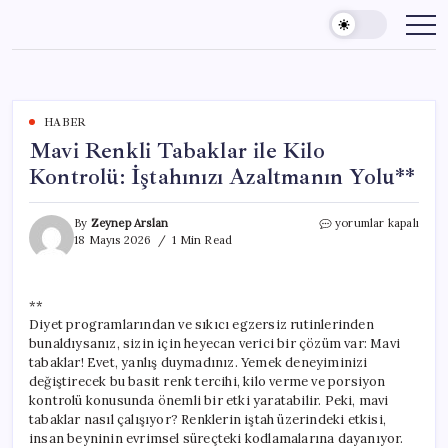
Skip
to
content
HABER
Mavi Renkli Tabaklar ile Kilo
Kontrolü: İştahınızı Azaltmanın Yolu**
Mavi
By
Zeynep Arslan
yorumlar kapalı
Renkli
18 Mayıs 2026
1 Min Read
Tabaklar
ile
Kilo
**
Kontrolü:
Diyet programlarından ve sıkıcı egzersiz rutinlerinden
İştahınızı
Azaltmanın
bunaldıysanız, sizin için heyecan verici bir çözüm var: Mavi
Yolu**
tabaklar! Evet, yanlış duymadınız. Yemek deneyiminizi
için
değiştirecek bu basit renk tercihi, kilo verme ve porsiyon
kontrolü konusunda önemli bir etki yaratabilir. Peki, mavi
tabaklar nasıl çalışıyor? Renklerin iştah üzerindeki etkisi,
insan beyninin evrimsel süreçteki kodlamalarına dayanıyor.