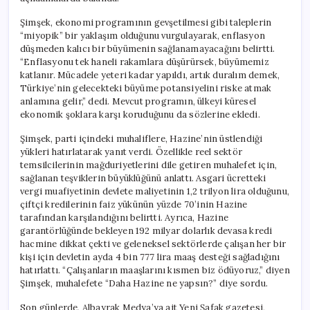
Şimşek, ekonomi programının gevşetilmesi gibi taleplerin
“miyopik” bir yaklaşım olduğunu vurgulayarak, enflasyon
düşmeden kalıcı bir büyümenin sağlanamayacağını belirtti.
“Enflasyonu tek haneli rakamlara düşürürsek, büyümemiz
katlanır. Mücadele yeteri kadar yapıldı, artık duralım demek,
Türkiye’nin gelecekteki büyüme potansiyelini riske atmak
anlamına gelir,” dedi. Mevcut programın, ülkeyi küresel
ekonomik şoklara karşı koruduğunu da sözlerine ekledi.
Şimşek, parti içindeki muhaliflere, Hazine’nin üstlendiği
yükleri hatırlatarak yanıt verdi. Özellikle reel sektör
temsilcilerinin mağduriyetlerini dile getiren muhalefet için,
sağlanan teşviklerin büyüklüğünü anlattı. Asgari ücretteki
vergi muafiyetinin devlete maliyetinin 1,2 trilyon lira olduğunu,
çiftçi kredilerinin faiz yükünün yüzde 70’inin Hazine
tarafından karşılandığını belirtti. Ayrıca, Hazine
garantörlüğünde bekleyen 192 milyar dolarlık devasa kredi
hacmine dikkat çekti ve geleneksel sektörlerde çalışan her bir
kişi için devletin ayda 4 bin 777 lira maaş desteği sağladığını
hatırlattı. “Çalışanların maaşlarını kısmen biz ödüyoruz,” diyen
Şimşek, muhalefete “Daha Hazine ne yapsın?” diye sordu.
Son günlerde, Albayrak Medya’ya ait Yeni Şafak gazetesi,