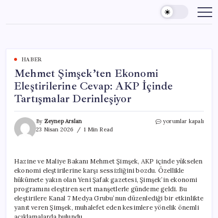
Skip
to
content
HABER
Mehmet Şimşek’ten Ekonomi
Eleştirilerine Cevap: AKP İçinde
Tartışmalar Derinleşiyor
Mehmet
By
Zeynep Arslan
yorumlar kapalı
Şimşek’ten
23 Nisan 2026
1 Min Read
Ekonomi
Eleştirilerine
Cevap:
Hazine ve Maliye Bakanı Mehmet Şimşek, AKP içinde yükselen
AKP
ekonomi eleştirilerine karşı sessizliğini bozdu. Özellikle
İçinde
Tartışmalar
hükümete yakın olan Yeni Şafak gazetesi, Şimşek’in ekonomi
Derinleşiyor
programını eleştiren sert manşetlerle gündeme geldi. Bu
için
eleştirilere Kanal 7 Medya Grubu’nun düzenlediği bir etkinlikte
yanıt veren Şimşek, muhalefet eden kesimlere yönelik önemli
açıklamalarda bulundu.