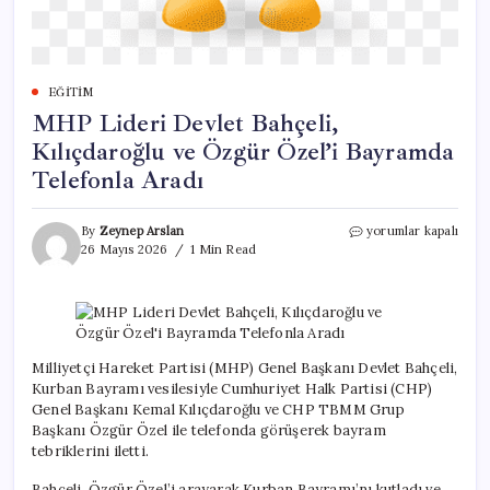
EĞITIM
MHP Lideri Devlet Bahçeli,
Kılıçdaroğlu ve Özgür Özel’i Bayramda
Telefonla Aradı
MHP
By
Zeynep Arslan
yorumlar kapalı
Lideri
26 Mayıs 2026
1 Min Read
Devlet
Bahçeli,
Kılıçdaroğlu
ve
Özgür
Özel’i
Milliyetçi Hareket Partisi (MHP) Genel Başkanı Devlet Bahçeli,
Bayramda
Kurban Bayramı vesilesiyle Cumhuriyet Halk Partisi (CHP)
Telefonla
Genel Başkanı Kemal Kılıçdaroğlu ve CHP TBMM Grup
Aradı
Başkanı Özgür Özel ile telefonda görüşerek bayram
için
tebriklerini iletti.
Bahçeli, Özgür Özel’i arayarak Kurban Bayramı’nı kutladı ve