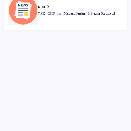
Next
YSK, CHP’nin ‘Mutlak Butlan’ İtirazını Reddetti
SON YAZILAR
Mahkemeden Beyaz Saray’daki balo salonu projesine
durdurma kararı
Müze arşivinde unutulan canlılar: Herkes denizatı
sanıyordu ama…
ASELSAN, Avrupa’nın En Büyük Hava Savunma Tesisi