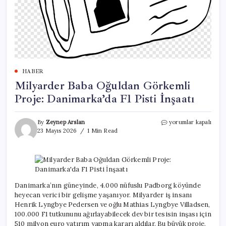
HABER
Milyarder Baba Oğuldan Görkemli
Proje: Danimarka’da F1 Pisti İnşaatı
Milyarder
By
Zeynep Arslan
yorumlar kapalı
Baba
23 Mayıs 2026
1 Min Read
Oğuldan
Görkemli
Proje:
Danimarka’da
F1
Pisti
Danimarka’nın güneyinde, 4.000 nüfuslu Padborg köyünde
İnşaatı
heyecan verici bir gelişme yaşanıyor. Milyarder iş insanı
için
Henrik Lyngbye Pedersen ve oğlu Mathias Lyngbye Villadsen,
100.000 F1 tutkununu ağırlayabilecek dev bir tesisin inşası için
510 milyon euro yatırım yapma kararı aldılar. Bu büyük proje,