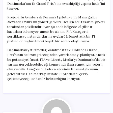
Danimarka’nın ilk Grand Prix’sine ev sahipliği yapma hedefini
taşıyor.
Proje, ünlü Avusturyalı Formula 1 pilotu ve Le Mans galibi
Alexander Wurz’un yönettiği Wurz Design adlı tasarım şirketi
tarafından şekillendiriliyor. Şu anda bölgede küçük bir
havaalanı bulunuyor; ancak bu alanın, FIA Kategori 1
sertifikasyon standartlarına uygun 6 kilometrelik bir F1
pistine dönüştürülmesi büyük bir zorluk oluşturuyor.
Danimarkalı yatırımcılar, Zandvoort’taki Hollanda Grand
Prix’sinin belirsiz geleceğinden yararlanmayı planlıyor. Ancak
bu potansiyel fırsat, FIA ve Liberty Media’yı Danimarka’da bir
yarışın gerçekleşebileceği konusunda ikna etmek için yeterli
olmayabilir. Lyngbye Villadsen ailesinin finansal gücünün,
gelecekteki Danimarka pistinde F1 pilotlarını çekip
çekemeyeceği ise henüz belirsizliğini koruyor.