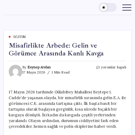
Skip
to
content
EĞITIM
Misafirlikte Arbede: Gelin ve
Görümce Arasında Kanlı Kavga
Misafirlikte
By
Zeynep Arslan
yorumlar kapalı
Arbede:
17 Mayıs 2026
1 Min Read
Gelin
ve
Görümce
17 Mayıs 2026 tarihinde Gülabibey Mahallesi Beytepe 1.
Arasında
Cadde’de yaşanan olayda, bir misafirlik sırasında gelin E.A. ile
Kanlı
Kavga
görümcesi C.K. arasında tartışma çıktı. İlk başta basit bir
için
tartışma olarak başlayan gerginlik, kısa sürede bıçaklı bir
kavgaya dönüştü. İki kadın da kavgada çeşitli yerlerinden
yaralandı. Olayın ardından, durumun ciddiyetini fark eden
çevredekiler, hemen sağlık ve polis ekiplerine haber verdi.