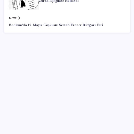
Zurna Eşliğinde Kutlandı
Next
Bodrum’da 19 Mayıs Coşkusu: Sertab Erener Rüzgarı Esti
SON YAZILAR
Mahkemeden Beyaz Saray’daki balo salonu projesine
durdurma kararı
Müze arşivinde unutulan canlılar: Herkes denizatı
sanıyordu ama…