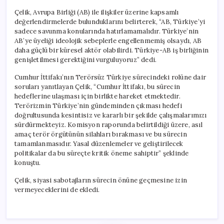
Çelik, Avrupa Birliği (AB) ile ilişkiler üzerine kapsamlı
değerlendirmelerde bulunduklarını belirterek, “AB, Türkiye’yi
sadece savunma konularında hatırlamamalıdır. Türkiye’nin
AB’ye üyeliği ideolojik sebeplerle engellenmemiş olsaydı, AB
daha güçlü bir küresel aktör olabilirdi. Türkiye-AB iş birliğinin
genişletilmesi gerektiğini vurguluyoruz” dedi.
Cumhur İttifakı’nın Terörsüz Türkiye sürecindeki rolüne dair
soruları yanıtlayan Çelik, “Cumhur İttifakı, bu sürecin
hedeflerine ulaşması için birlikte hareket etmektedir.
Terörizmin Türkiye’nin gündeminden çıkması hedefi
doğrultusunda kesintisiz ve kararlı bir şekilde çalışmalarımızı
sürdürmekteyiz. Komisyon raporunda belirtildiği üzere, asıl
amaç terör örgütünün silahları bırakması ve bu sürecin
tamamlanmasıdır. Yasal düzenlemeler ve geliştirilecek
politikalar da bu süreçte kritik öneme sahiptir” şeklinde
konuştu.
Çelik, siyasi sabotajların sürecin önüne geçmesine izin
vermeyeceklerini de ekledi.