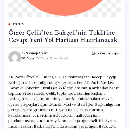
EĞITIM
Ömer Çelik’ten Bahçeli’nin Teklifine
Cevap: Yeni Yol Haritası Hazırlanacak
Ömer
By
Zeynep Arslan
yorumlar kapalı
Çelik’ten
20 Mayıs 2026
2 Min Read
Bahçeli’nin
Teklifine
Cevap:
AK Parti Sözcüsü Ömer Çelik, Cumhurbaşkanı Recep Tayyip
Yeni
Erdoğan’ın başkanlığında gerçekleştirilen AK Parti Merkez
Yol
Haritası
Karar ve Yönetim Kurulu (MKYK) toplantısının ardından basın
Hazırlanacak
toplantısı düzenledi. Çelik, toplantıda Cumhurbaşkanı
için
Erdoğan’ın iç ve dış politikaya dair önemli konuları MKYK
üyeleriyle paylaştığını aktardı. Mali ve İdari İşler Başkanlığı’nın
gerçekleştirdiği sunumun, teşkilatların ihtiyaçlarının
karşılanması ve partinin gelecekteki faaliyetlerinin
planlanması açısından büyük önem taşıdığını belirtti. Ayrıca,
İnsan Hakları Başkanlığı’nın da sunum yapacağını ifade etti.