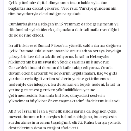
Çelik, günümüz dijital dünyasının insan haklarıyla olan
bağlantısına dikkat çekerek, Terörsüz Türkiye gündeminin
tüm boyutlarıyla ele alındığını vurguladı.
Cumhurbaşkanı Erdoğan’ın 15 Temmuz darbe girişiminin yıl
dönümünde yürütülecek çalışmalara dair talimatlar verdiğini
de sözlerine ekledi.
İsrail’in küresel Sumud Filosu’na yönelik saldırılarına değinen
Çelik, “Sumud Filo’sunun insanlık onuru adına ortaya koyduğu
çabayı bir kez daha takdir ediyoruz. İsrail’in Netenyahu
hükümetinin bu inisiyatife yönelik saldırısını kınıyoruz.
Gazze’deki insani durumu dikkatle takip ediyoruz. Orada
devam eden barbarlık ve soykırım uygulamaları, ilaç ve gıda
yardımlarıyla ilgili verilen sözlerin yerine getirilmemesi
nedeniyle derinleşiyor. Bu durumun en büyük nedeni, İsrail’in
yerine getirmesi gereken yükümlülükleri yerine
getirmemesidir. Bununla birlikte, dünyadaki seslerin
yükselmesi büyük bir önem taşımaktadır” ifadelerini kullandı.
ABD ve İsrail’in İran’a yönelik saldırılarına da değinen Çelik,
mevcut durumun bir ateşkes halinde olduğunu, bu ateşkesin
sürdürülmesinin önem taşıdığını belirtti. Kalıcı barışa yönelik
desteklerinin devam ettiğini ifade etti.