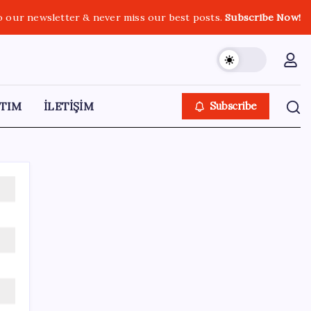
o our newsletter & never miss our best posts.
Subscribe Now!
TIM
İLETİŞİM
Subscribe
SON YAZILAR
Mahkemeden Beyaz Saray’daki balo salonu
projesine durdurma kararı