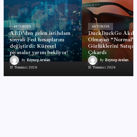
4
STORIES
4
STORIES
ABD’den gelen istihdam
DuckDuckGo Akıllı
sinyali Fed hesaplarını
Olmayan “Normal” 
değiştirdi: Küresel
Gözlüklerini Satışa
piyasalar yarını bekliyor!
Çıkardı
By
Zeynep Arslan
By
Zeynep Arslan
15 Temmuz 2026
15 Temmuz 2026