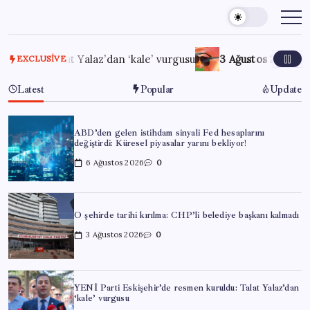
Skip
to
content
Talat Yalaz’dan ‘kale’ vurgusu
3 Ağustos 2026
DuckDuckGo 
EXCLUSIVE
Latest
Popular
Update
ABD’den gelen istihdam sinyali Fed hesaplarını
değiştirdi: Küresel piyasalar yarını bekliyor!
6 Ağustos 2026
0
O şehirde tarihi kırılma: CHP’li belediye başkanı kalmadı
3 Ağustos 2026
0
YENİ Parti Eskişehir’de resmen kuruldu: Talat Yalaz’dan
‘kale’ vurgusu