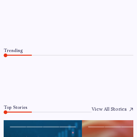
ABD’den gelen istihdam sinyali Fed
hesaplarını değiştirdi: Küresel piyasalar
yarını bekliyor!
By
Zeynep Arslan
6 Ağustos 2026
Trending
ABD’den gelen istihdam sinyali Fed hesaplarını
değiştirdi: Küresel piyasalar yarını bekliyor!
6 Ağustos 2026
0
Top Stories
View All Stories