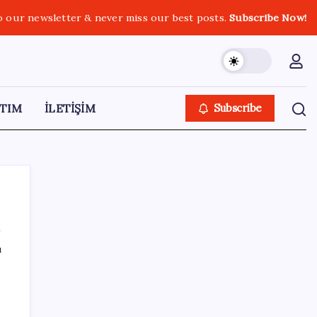
o our newsletter & never miss our best posts.
Subscribe Now!
TIM
İLETİŞİM
Subscribe
ı
SON YAZILAR
ABD’den gelen istihdam sinyali Fed
hesaplarını değiştirdi: Küresel piyasalar