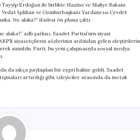
da
 Tayyip Erdoğan ile birlikte Hazine ve Maliye Bakanı
Kanka,
ı Vedat Işıkhan ve Cumhurbaşkanı Yardımcısı Cevdet
Ne
nka, Ne alaka?” ifadesi ön plana çıktı.
Alaka?”
için
laka?” adlı şarkısı, Saadet Partisi’nin siyasi
AKP’li siyasetçilerin sözlerinin ardından gelen eleştirileri
ilerek sunuldu. Parti, bu yeni çalışmasıyla sosyal medya
ı.
a da sıkça paylaşılan bir espri haline geldi. Saadet
tışmaları artırdığı gibi, izleyiciler arasında da merak