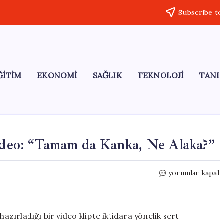
Subscribe t
ĞİTİM
EKONOMİ
SAĞLIK
TEKNOLOJİ
TANI
Video: “Tamam da Kanka, Ne Alaka?”
Saadet
yorumlar kapal
Partisi’nden
Eleştirel
Video:
“Tamam
hazırladığı bir video klipte iktidara yönelik sert