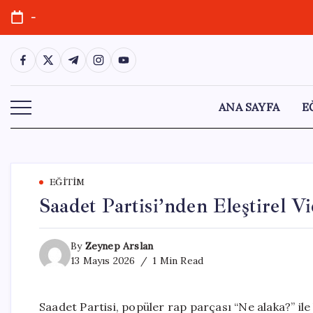
Skip
-
to
content
https://www.facebook.com/
https://twitter.com/
https://t.me/
https://www.instagram.com/
https://youtube.com/
ANA SAYFA
E
EĞITIM
Saadet Partisi’nden Eleştirel 
By
Zeynep Arslan
13 Mayıs 2026
1 Min Read
Saadet Partisi, popüler rap parçası “Ne alaka?” ile 