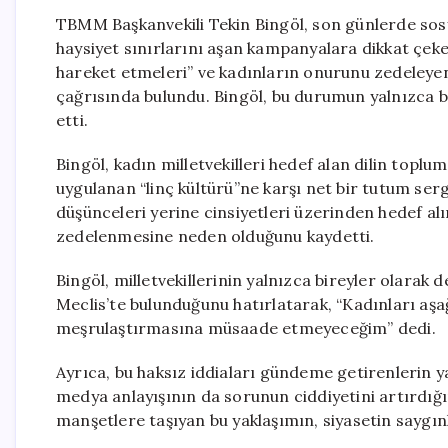
TBMM Başkanvekili Tekin Bingöl, son günlerde sosy
haysiyet sınırlarını aşan kampanyalara dikkat çeker
hareket etmeleri” ve kadınların onurunu zedeleyen i
çağrısında bulundu. Bingöl, bu durumun yalnızca bi
etti.
Bingöl, kadın milletvekilleri hedef alan dilin toplu
uygulanan “linç kültürü”ne karşı net bir tutum sergi
düşünceleri yerine cinsiyetleri üzerinden hedef al
zedelenmesine neden olduğunu kaydetti.
Bingöl, milletvekillerinin yalnızca bireyler olarak d
Meclis’te bulunduğunu hatırlatarak, “Kadınları aşa
meşrulaştırmasına müsaade etmeyeceğim” dedi.
Ayrıca, bu haksız iddiaları gündeme getirenlerin y
medya anlayışının da sorunun ciddiyetini artırdığını
manşetlere taşıyan bu yaklaşımın, siyasetin saygınl