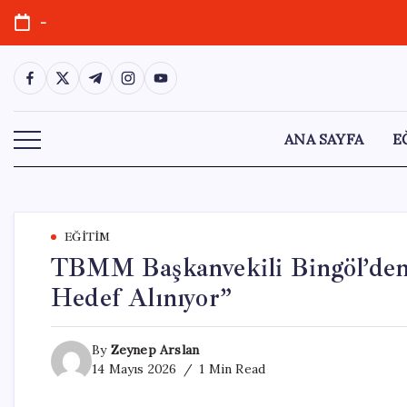
Skip
-
to
content
https://www.facebook.com/
https://twitter.com/
https://t.me/
https://www.instagram.com/
https://youtube.com/
ANA SAYFA
E
EĞITIM
TBMM Başkanvekili Bingöl’den 
Hedef Alınıyor”
By
Zeynep Arslan
14 Mayıs 2026
1 Min Read