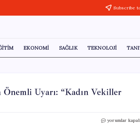
Subscribe t
ĞİTİM
EKONOMİ
SAĞLIK
TEKNOLOJİ
TANI
Önemli Uyarı: “Kadın Vekiller
TBMM
yorumlar kapal
Başkanvekili
Bingöl’den
Önemli