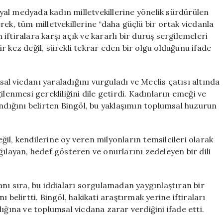
Uyarı:
al medyada kadın milletvekillerine yönelik sürdürülen
“Kadın
ek, tüm milletvekillerine “daha güçlü bir ortak vicdanla
Vekiller
ftiralara karşı açık ve kararlı bir duruş sergilemeleri
Hedef
r kez değil, sürekli tekrar eden bir olgu olduğunu ifade
Alınıyor”
için
msal vicdanı yaraladığını vurguladı ve Meclis çatısı altında
lenmesi gerekliliğini dile getirdi. Kadınların emeği ve
ındığını belirten Bingöl, bu yaklaşımın toplumsal huzurun
eğil, kendilerine oy veren milyonların temsilcileri olarak
ğılayan, hedef gösteren ve onurlarını zedeleyen bir dili
anı sıra, bu iddiaları sorgulamadan yaygınlaştıran bir
 belirtti. Bingöl, hakikati araştırmak yerine iftiraları
ığına ve toplumsal vicdana zarar verdiğini ifade etti.