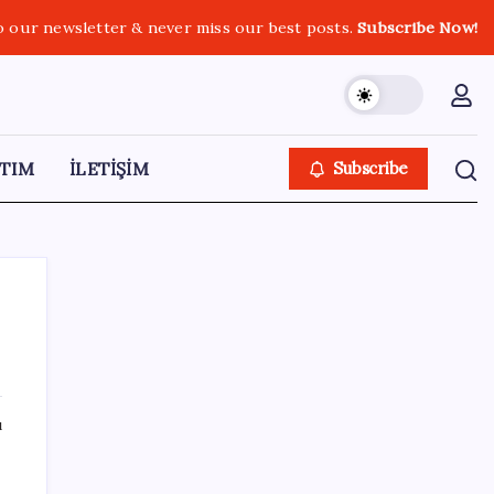
o our newsletter & never miss our best posts.
Subscribe Now!
TIM
İLETİŞİM
Subscribe
SON YAZILAR
ı
ASELSAN, Avrupa’nın En Büyük Hava
Savunma Tesisi Oğulbey’i Geliştiriyor