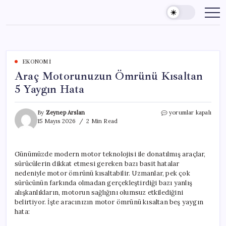
Skip
to
content
EKONOMI
Araç Motorunuzun Ömrünü Kısaltan
5 Yaygın Hata
Araç
By
Zeynep Arslan
yorumlar kapalı
Motorunuzun
15 Mayıs 2026
2 Min Read
Ömrünü
Kısaltan
5
Günümüzde modern motor teknolojisi ile donatılmış araçlar,
Yaygın
sürücülerin dikkat etmesi gereken bazı basit hatalar
Hata
için
nedeniyle motor ömrünü kısaltabilir. Uzmanlar, pek çok
sürücünün farkında olmadan gerçekleştirdiği bazı yanlış
alışkanlıkların, motorun sağlığını olumsuz etkilediğini
belirtiyor. İşte aracınızın motor ömrünü kısaltan beş yaygın
hata: