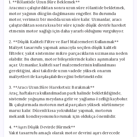
1. **Rölantide Uzun Süre Beklemek**
Aracınızı çalıştırdıktan sonra uzun süre rölantide bekletmek,
motor yağının düzgün dağılmasını engeller. Bu durumda
motor, verimsiz bir modda uzun süre kalır. Uzmanlar, aracı
çalıştırdıktan sonra kısa bir süre içinde düşük devirle hareket
etmenin motor sağlığı için daha yararlı olduğunu vurguluyor.
2. **Düşük Kaliteli Filtre ve Sarf Malzemeleri Kullanmak**
Maliyet tasarrufu yapmak amacıyla seçilen düşük kaliteli
filtreler, yakıt sistemine mikro parçacıkların sızmasına neden
olabilir. Bu durum, motor bileşenlerinde kalıcı aşınmalara yol
açar. Uzmanlar, kaliteli sarf malzemelerinin kullanılması
gerektiğini, aksi takdirde uzun vadede yüksek onarım
maliyetleri ile karşılaşılabileceğini belirtmektedir.
3. **Aracı Uzun Süre Hareketsiz Bırakmak**
Araç, haftalarca kullanılmadan park halinde bekletildiğinde,
sistemde yoğuşma meydana gelir ve yağlama özelliği kaybolur.
İlk çalıştırmada motorun metal parçaları yüksek sürtünmeye
maruz kalır. Düzenli kısa yolculuklar yapmak, motorun
mekanik kondisyonunu korumak için oldukça önemlidir.
4. **Aşırı Düşük Devirde Sürmek**
Yakıt tasarrufu amaçlı olarak motor devrini aşırı derecede