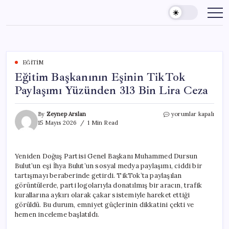
Skip
to
content
EĞITIM
Eğitim Başkanının Eşinin TikTok
Paylaşımı Yüzünden 313 Bin Lira Ceza
Eğitim
By
Zeynep Arslan
yorumlar kapalı
Başkanının
15 Mayıs 2026
1 Min Read
Eşinin
TikTok
Paylaşımı
Yeniden Doğuş Partisi Genel Başkanı Muhammed Dursun
Yüzünden
Bulut’un eşi İhya Bulut’un sosyal medya paylaşımı, ciddi bir
313
Bin
tartışmayı beraberinde getirdi. TikTok’ta paylaşılan
Lira
görüntülerde, parti logolarıyla donatılmış bir aracın, trafik
Ceza
kurallarına aykırı olarak çakar sistemiyle hareket ettiği
için
görüldü. Bu durum, emniyet güçlerinin dikkatini çekti ve
hemen inceleme başlatıldı.