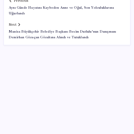
Previous
Aynı Günde Hayatını Kaybeden Anne ve Oğul, Son Yolculuklarına
Uğurlandı
Next
Manisa Büyükşehir Belediye Başkanı Besim Dutlulu’nun Danışmanı
Demirhan Gözaçan Gözaltına Alındı ve Tutuklandı
SON YAZILAR
ABD’den gelen istihdam sinyali Fed hesaplarını
değiştirdi: Küresel piyasalar yarını bekliyor!
O şehirde tarihi kırılma: CHP’li belediye başkanı