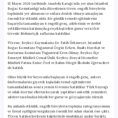
15 Mayıs 2026 tarihinde Anadolu Kavağı’nda yer alan İstanbul
Boğaz Komutanlığı’nda düzenlenen tören, engelli bireylerin
toplumda yer almasını ve onlara destek olmayı amaçlayan
önemli bir etkinlik oldu. Bir günlük temsili eğitimlerini
başarıyla tamamlayan 4 engelli genç, ailelerinin ve devlet
yetkililerinin katılımıyla gerçekleştirilen gurur verici bir
törenle Mehmetçik saflarına katıldılar.
Törene, Beykoz Kaymakamı Dr. Fatih Ürkmezer, İstanbul
Boğaz Komutanı Tuğamiral Özgür Erken, Sualtı Harekat ve
Kurtarma Komutanı Tuğamiral Eren Günay, Beykoz İlçe
Emniyet Müdürü Cemal Ünlü, Beykoz Sosyal Hizmetler
Müdürü Fatma Enise Özel ve Salim Düzgit İlkokulu öğrencileri
de katıldı.
Güne büyük bir heyecanla başlayan 4 engelli genç, askeri
üniformalarını giyerek kışladaki temel eğitimlerini
tamamladıktan sonra yemin törenine katıldılar. Türk bayrağı
ve silah üzerine ellerini koyarak yaptıkları askerlik yeminleri,
aileleri tarafından büyük bir gurur ve gözyaşlarıyla izlendi.
Bu anlamlı etkinlik, engelli bireylerin topluma entegrasyonunu
ve fırsat eşitliğini vurgulayan önemli bir adım olarak öne çıktı.
Tören, katılan herkesin kalplerinde unutulmaz anılar bıraktı.