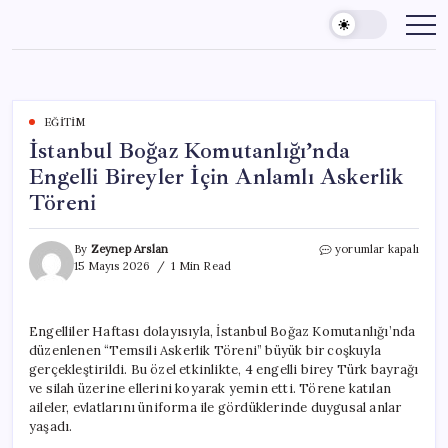
Skip
to
content
EĞITIM
İstanbul Boğaz Komutanlığı’nda
Engelli Bireyler İçin Anlamlı Askerlik
Töreni
İstanbul
By
Zeynep Arslan
yorumlar kapalı
Boğaz
15 Mayıs 2026
1 Min Read
Komutanlığı’nda
Engelli
Bireyler
Engelliler Haftası dolayısıyla, İstanbul Boğaz Komutanlığı’nda
İçin
düzenlenen “Temsili Askerlik Töreni” büyük bir coşkuyla
Anlamlı
Askerlik
gerçekleştirildi. Bu özel etkinlikte, 4 engelli birey Türk bayrağı
Töreni
ve silah üzerine ellerini koyarak yemin etti. Törene katılan
için
aileler, evlatlarını üniforma ile gördüklerinde duygusal anlar
yaşadı.